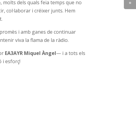
 molts dels quals feia temps que no
, col·laborar i créixer junts. Hem
t.
mpromès i amb ganes de continuar
enir viva la flama de la ràdio.
sor
EA3AYR Miquel Àngel
— i a tots els
 i esforç!