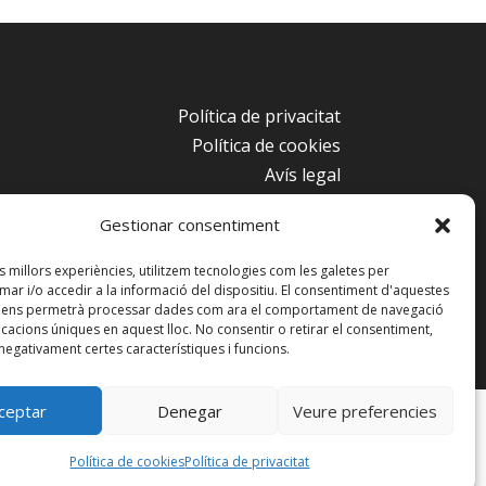
Política de privacitat
Política de cookies
Avís legal
Condicions d’ús
Gestionar consentiment
es millors experiències, utilitzem tecnologies com les galetes per
r i/o accedir a la informació del dispositiu. El consentiment d'aquestes
s ens permetrà processar dades com ara el comportament de navegació
ficacions úniques en aquest lloc. No consentir o retirar el consentiment,
ció del Radioclub. Copyright 2024 ©
negativament certes característiques i funcions.
ceptar
Denegar
Veure preferencies
Política de cookies
Política de privacitat