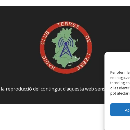
Per oferir l
emmagatzema
tecnologie
o les identi
a la reproducció del contingut d’aquesta web sense autoritza
pot afectar 
Ac