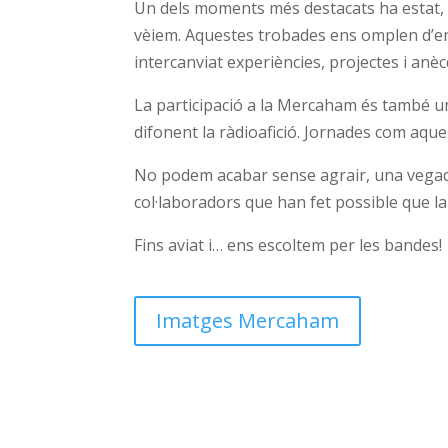
Un dels moments més destacats ha estat, 
vèiem. Aquestes trobades ens omplen d’ener
intercanviat experiències, projectes i anè
La participació a la Mercaham és també 
difonent la ràdioafició. Jornades com aque
No podem acabar sense agrair, una vegada 
col·laboradors que han fet possible que la 
Fins aviat i… ens escoltem per les bandes!
Imatges Mercaham