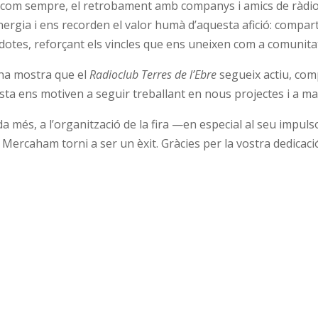
com sempre, el retrobament amb companys i amics de ràdio,
gia i ens recorden el valor humà d’aquesta afició: compartir
cdotes, reforçant els vincles que ens uneixen com a comunita
una mostra que el
Radioclub Terres de l’Ebre
segueix actiu, co
sta ens motiven a seguir treballant en nous projectes i a mant
més, a l’organització de la fira —en especial al seu impul
Mercaham torni a ser un èxit. Gràcies per la vostra dedicació