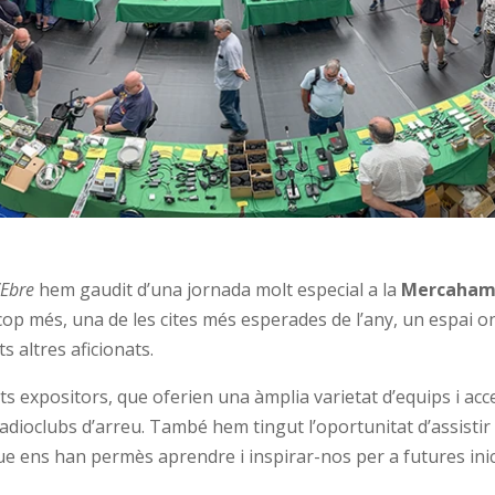
’Ebre
hem gaudit d’una jornada molt especial a la
Mercaham
un cop més, una de les cites més esperades de l’any, un espa
s altres aficionats.
s expositors, que oferien una àmplia varietat d’equips i acc
 radioclubs d’arreu. També hem tingut l’oportunitat d’assisti
ue ens han permès aprendre i inspirar-nos per a futures inic