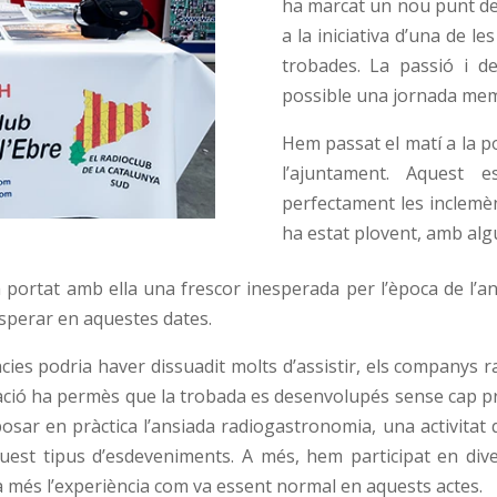
ha marcat un nou punt de
a la iniciativa d’una de l
trobades. La passió i de
possible una jornada mem
Hem passat el matí a la p
l’ajuntament. Aquest e
perfectament les inclemèn
ha estat plovent, amb alg
a portat amb ella una frescor inesperada per l’època de l’an
sperar en aquestes dates.
ncies podria haver dissuadit molts d’assistir, els companys 
nació ha permès que la trobada es desenvolupés sense cap pr
osar en pràctica l’ansiada radiogastronomia, una activitat
est tipus d’esdeveniments. A més, hem participat en dive
a més l’experiència com va essent normal en aquests actes.