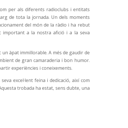
om per als diferents radioclubs i entitats
 llarg de tota la jornada. Un dels moments
uncionament del món de la ràdio i ha rebut
 important a la nostra afició i a la seva
t un àpat immillorable. A més de gaudir de
 ambient de gran camaraderia i bon humor.
partir experiències i coneixements.
eva excel·lent feina i dedicació, així com
. Aquesta trobada ha estat, sens dubte, una