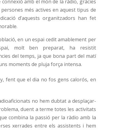
 connexió amb el món de la ràdio, gràcies
es persones més actives en aquest tipus de
dicació d’aquests organitzadors han fet
orable.
oblació, en un espai cedit amablement per
spai, molt ben preparat, ha resistit
cies del temps, ja que bona part del matí
uns moments de pluja força intensa.
y, fent que el dia no fos gens calorós, en
radioaficionats no hem dubtat a desplaçar-
oblema, duent a terme totes les activitats
 que combina la passió per la ràdio amb la
rses xerrades entre els assistents i hem