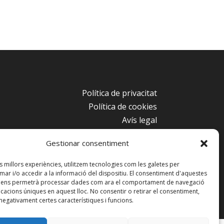
Política de privacitat
Política de cookies
Avís legal
Condicions d’ús
Gestionar consentiment
es millors experiències, utilitzem tecnologies com les galetes per
r i/o accedir a la informació del dispositiu. El consentiment d'aquestes
s ens permetrà processar dades com ara el comportament de navegació
ficacions úniques en aquest lloc. No consentir o retirar el consentiment,
ció del Radioclub. Copyright 2024 ©
negativament certes característiques i funcions.