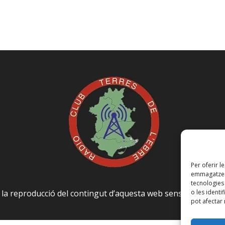
Per oferir l
emmagatzema
tecnologie
o les identi
a la reproducció del contingut d’aquesta web sense autoritza
pot afectar 